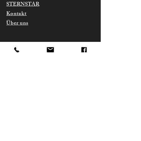
STERNSTAR
bis 60°C, Trocknergeeignet
Swiss Made, handgefertigt mit
Kontakt
höchstem Anspruch und veredelt auf
präzisen Bernina-Stickmaschinen.
Über uns
Versand &
Rückgabe
AGB
Impressum
Datenschutz
FAQ
info@sternstar.ch
Tel.:
+41 (0) 44 501 19
70