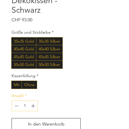
Dekokissen -
Schwarz
Preis
CHF 93.00
Größe und Stickfarbe
*
35x35 Gold
35x35 Silber
40x40 Gold
40x40 Silber
45x45 Gold
45x45 Silber
50x50 Gold
50x50 Silber
Kissenfüllung
*
Mit
Ohne
Anzahl
*
In den Warenkorb