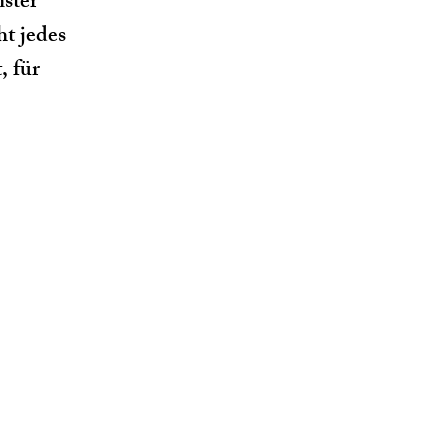
inster
t jedes
, für